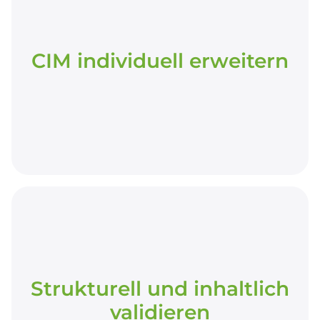
CIM individuell erweitern
Unterstützung bei Erweiterungen und
Anpassungen des Standards, um
unternehmensspezifische Besonderheiten und
Use-Cases abzubilden.
Strukturell und inhaltlich
validieren
Strukturell und inhaltlich
validieren