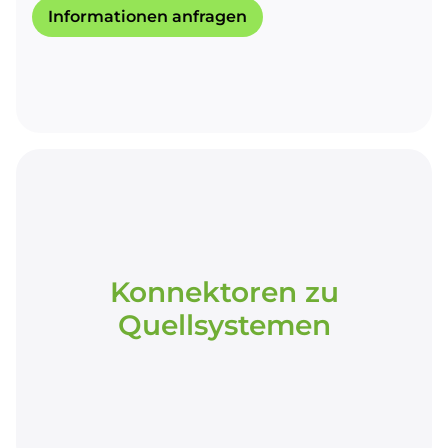
Informationen anfragen
Konnektoren zu
Quellsystemen
Konnektoren zu
Quellsystemen
Anbindung von Netz-, Projekt- und Assetdaten
aus bestehenden Systemen wie z. B. gängigen
Netzberechnungsprogrammen und weiteren
Datenquellen.