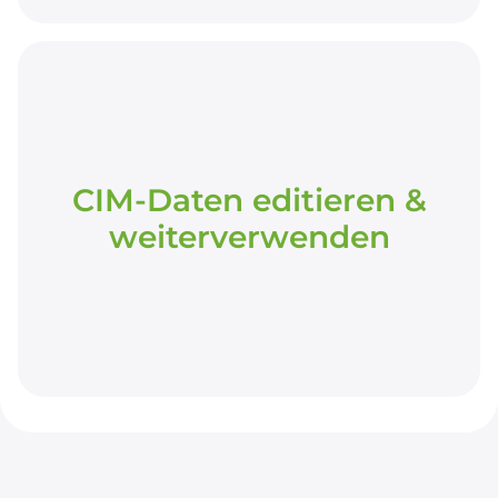
CIM-Daten editieren &
weiterverwenden
CIM-Daten editieren &
weiterverwenden
Bearbeitung in moderner Web-Oberfläche auf
Daten-, geografischer und schematischer
Ebene.