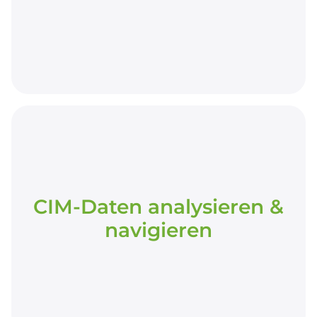
Prüfung der konvertierten Daten auf
Modellkonsistenz, Vollständigkeit und fachliche
Plausibilität mit der Validierungssoftware.
CIM-Daten analysieren &
navigieren
CIM-Daten analysieren &
navigieren
Schneller Überblick über Modelle, Relationen
und Datenzusammenhänge; Auffälligkeiten
und tiefergehende Strukturen werden einfach
erkennbar.