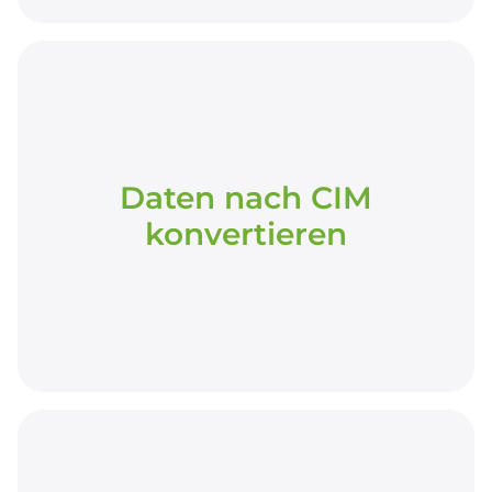
Daten nach CIM
konvertieren
Daten nach CIM
konvertieren
Überführung heterogener
Unternehmensdaten in ein standardisiertes
CIM-Datenmodell als gemeinsame Grundlage
für weitere Prozesse.
CIM individuell erweitern